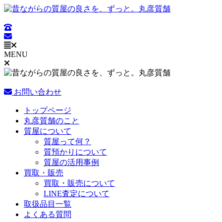
コ
ン
テ
ン
ツ
MENU
に
ス
キ
ッ
お問い合わせ
プ
Main
トップページ
Menu
丸彦質舗のこと
質屋について
質屋って何？
質預かりについて
質屋の活用事例
買取・販売
買取・販売について
LINE査定について
取扱品目一覧
よくある質問