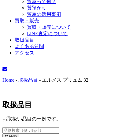
質屋って何？
質預かり
質屋の活用事例
買取・販売
買取・販売について
LINE査定について
取扱品目
よくある質問
アクセス
Home
-
取扱品目
-
エルメス プリュム 32
取扱品目
お取扱い品目の一例です。
Search
...