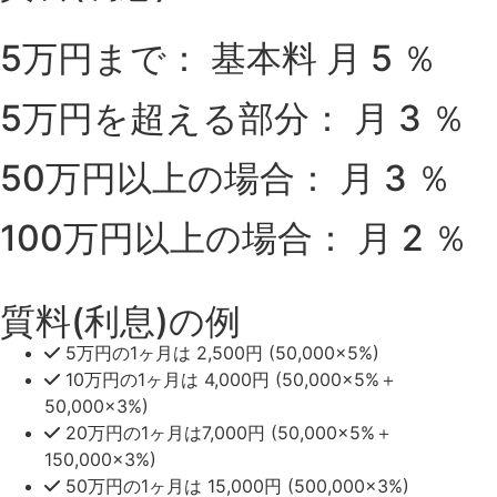
5万円
まで：
基本料 月
5
％
5万円
を超える部分：
月
3
％
50万円
以上の場合：
月
3
％
100万円
以上の場合：
月
2
％
質料(利息)の例
5万円
の1ヶ月は
2,500円
(50,000×5%)
10万円
の1ヶ月は
4,000円
(50,000×5%＋
50,000×3%)
20万円
の1ヶ月は
7,000円
(50,000×5%＋
150,000×3%)
50万円
の1ヶ月は
15,000円
(500,000×3%)