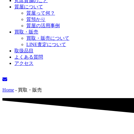
丸彦質舗のこと
質屋について
質屋って何？
質預かり
質屋の活用事例
買取・販売
買取・販売について
LINE査定について
取扱品目
よくある質問
アクセス
Home
-
買取・販売