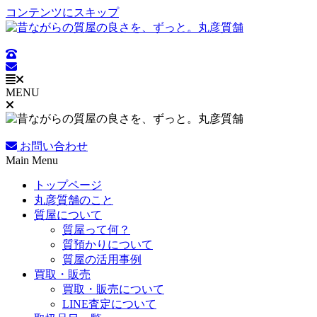
コンテンツにスキップ
MENU
お問い合わせ
Main Menu
トップページ
丸彦質舗のこと
質屋について
質屋って何？
質預かりについて
質屋の活用事例
買取・販売
買取・販売について
LINE査定について