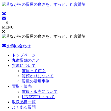
コ
ン
テ
ン
ツ
MENU
に
ス
キ
ッ
お問い合わせ
プ
Main
トップページ
Menu
丸彦質舗のこと
質屋について
質屋って何？
質預かりについて
質屋の活用事例
買取・販売
買取・販売について
LINE査定について
取扱品目一覧
よくある質問