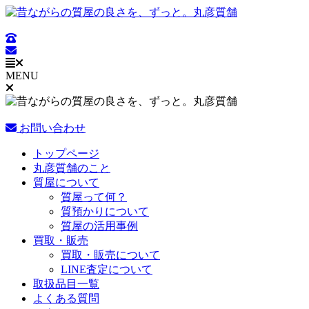
コ
ン
テ
ン
ツ
MENU
に
ス
キ
ッ
お問い合わせ
プ
Main
トップページ
Menu
丸彦質舗のこと
質屋について
質屋って何？
質預かりについて
質屋の活用事例
買取・販売
買取・販売について
LINE査定について
取扱品目一覧
よくある質問