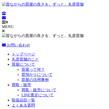
コ
ン
テ
ン
ツ
MENU
に
ス
キ
ッ
お問い合わせ
プ
Main
トップページ
Menu
丸彦質舗のこと
質屋について
質屋って何？
質預かりについて
質屋の活用事例
買取・販売
買取・販売について
LINE査定について
取扱品目一覧
よくある質問