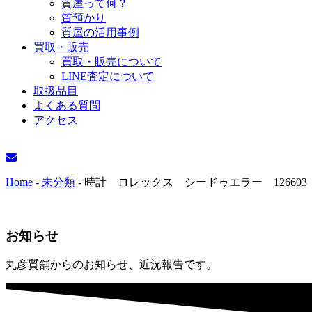
質屋って何？
質預かり
質屋の活用事例
買取・販売
買取・販売について
LINE査定について
取扱品目
よくある質問
アクセス
Home
-
未分類
-
時計 ロレックス シードゥエラー 12660
お知らせ
丸彦質舗からのお知らせ、近況報告です。